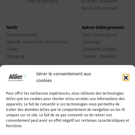
Spécial groupes
Activités nautiques
Sports mécaniques
Sortir
Autres hébergements
Divertissements
Aires camping-car
Agenda, spectacles, animations...
Campings
Chiner
Chambres d'hôtes
Shopping
Studios - Meublés
Gérer le consentement aux
cookies
Pour offrir les meilleures expériences, nous utilisons des technologies
Qui sommes-nous
Publiez votre annonce
telles que les cookies pour stocker et/ou accéder aux informations des
appareils. Le fait de consentir à ces technologies nous permettra de
traiter des données telles que le comportement de navigation ou les ID
uniques sur ce site. Le fait de ne pas consentir ou de retirer son
Adhérer à l’association
Nous contacter
consentement peut avoir un effet négatif sur certaines caractéristiques et
fonctions.