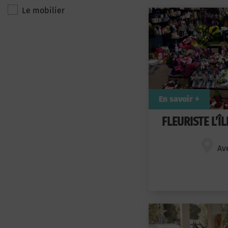
Le mobilier
En savoir +
FLEURISTE L’Î
Av