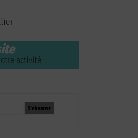
lier
ite
otre activité