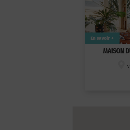
En savoir +
MAISON D
V