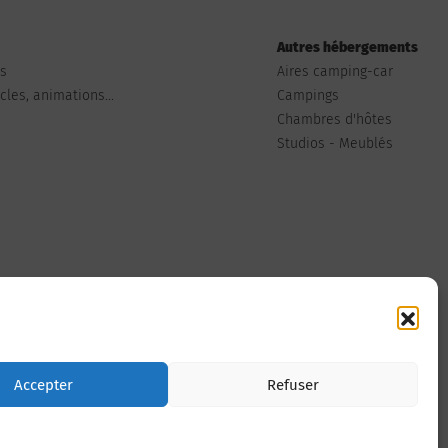
Autres hébergements
ts
Aires camping-car
les, animations...
Campings
Chambres d'hôtes
Studios - Meublés
Nous contacter
Accepter
Refuser