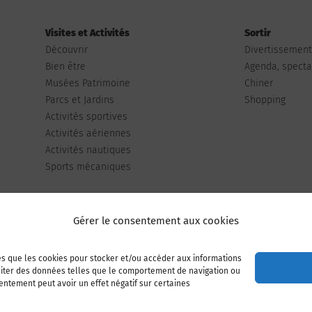
Visites et Activités
Sortir
Découvrir
Divertissemen
Bien être
Agenda, spectac
Musées Patrimoine
Chiner
Parcs et Jardins
Shopping
Activités sportives
Activités aériennes
Activités nautiques
Sports mécaniques
Gérer le consentement aux cookies
les que les cookies pour stocker et/ou accéder aux informations
Publiez votre annonce
Adhérer à l’association
raiter des données telles que le comportement de navigation ou
sentement peut avoir un effet négatif sur certaines
Mentions légales
Politique de cookies (UE)