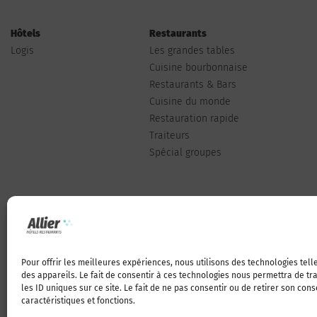
Hôtels
Restaurants
Logis
Les grandes tables
Cuisine bourbonnaise
Restaurants & Bars
Cuisine du monde
Restauration rapide
Traiteurs
Spécial groupes
Pour offrir les meilleures expériences, nous utilisons des technologies tel
Qui sommes-nous
des appareils. Le fait de consentir à ces technologies nous permettra de t
les ID uniques sur ce site. Le fait de ne pas consentir ou de retirer son con
caractéristiques et fonctions.