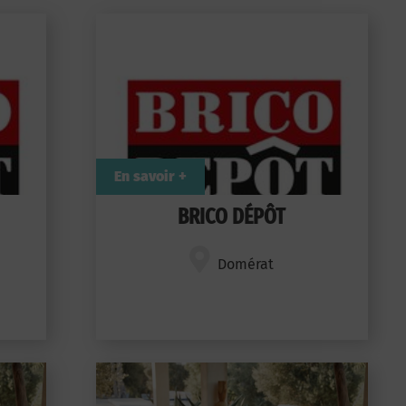
En savoir +
BRICO DÉPÔT
Domérat