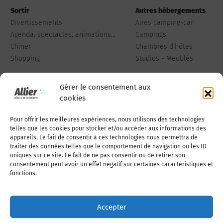
Sortir
Autres hébergements
Divertissements
Aires camping-car
Agenda, spectacles, animations...
Campings
Chiner
Chambres d'hôtes
Shopping
Studios - Meublés
Gérer le consentement aux
cookies
Pour offrir les meilleures expériences, nous utilisons des technologies
Qui sommes-nous
Publiez votre annonce
telles que les cookies pour stocker et/ou accéder aux informations des
appareils. Le fait de consentir à ces technologies nous permettra de
traiter des données telles que le comportement de navigation ou les ID
uniques sur ce site. Le fait de ne pas consentir ou de retirer son
Adhérer à l’association
Nous contacter
consentement peut avoir un effet négatif sur certaines caractéristiques et
fonctions.
Mentions légales
Accepter