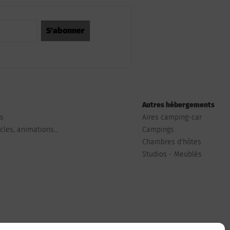
Autres hébergements
ts
Aires camping-car
les, animations...
Campings
Chambres d'hôtes
Studios - Meublés