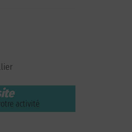
lier
ite
otre activité