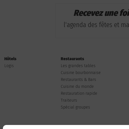
Recevez une fo
l'agenda des fêtes et man
Hôtels
Restaurants
Logis
Les grandes tables
Cuisine bourbonnaise
Restaurants & Bars
Cuisine du monde
Restauration rapide
Traiteurs
Spécial groupes