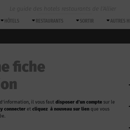
Le guide des hotels restaurants de l’Allier
HÔTELS
RESTAURANTS
SORTIR
AUTRES 
e fiche
ion
d’information, il vous faut
disposer d’un compte
sur le
 y connecter
et
cliquez à nouveau sur lien
que vous
ée.