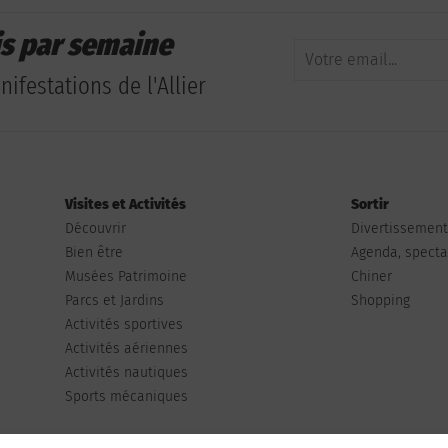
is par semaine
ifestations de l'Allier
Visites et Activités
Sortir
Découvrir
Divertissemen
Bien être
Agenda, spectac
Musées Patrimoine
Chiner
Parcs et Jardins
Shopping
Activités sportives
Activités aériennes
Activités nautiques
Sports mécaniques