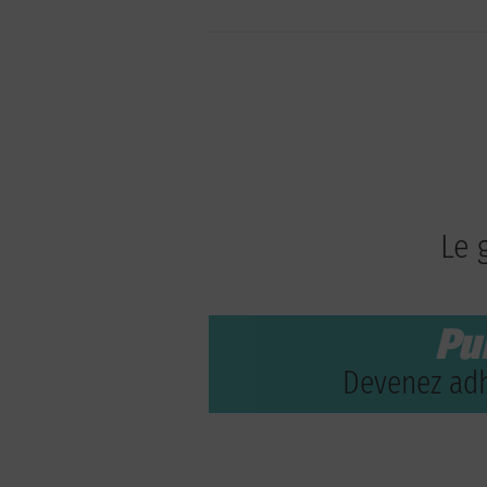
Le 
Pu
Devenez adh