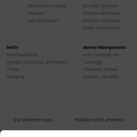
Restauration rapide
Activités sportives
Traiteurs
Activités aériennes
Spécial groupes
Activités nautiques
Sports mécaniques
Sortir
Autres hébergements
Divertissements
Aires camping-car
Agenda, spectacles, animations...
Campings
Chiner
Chambres d'hôtes
Shopping
Studios - Meublés
Qui sommes-nous
Publiez votre annonce