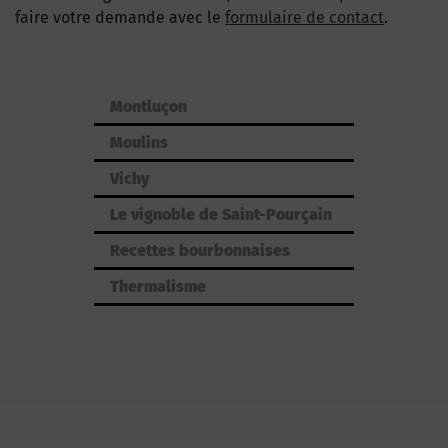
faire votre demande avec le
formulaire de contact
.
Montluçon
Moulins
Vichy
Le vignoble de Saint-Pourçain
Recettes bourbonnaises
Thermalisme