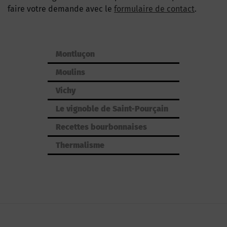
faire votre demande avec le
formulaire de contact
.
Montluçon
Moulins
Vichy
Le vignoble de Saint-Pourçain
Recettes bourbonnaises
Thermalisme