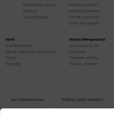
Restauration rapide
Activités sportives
Traiteurs
Activités aériennes
Spécial groupes
Activités nautiques
Sports mécaniques
Sortir
Autres hébergements
Divertissements
Aires camping-car
Agenda, spectacles, animations...
Campings
Chiner
Chambres d'hôtes
Shopping
Studios - Meublés
Qui sommes-nous
Publiez votre annonce