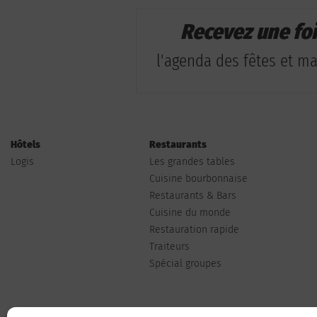
Recevez une fo
l'agenda des fêtes et man
Hôtels
Restaurants
Logis
Les grandes tables
Cuisine bourbonnaise
Restaurants & Bars
Cuisine du monde
Restauration rapide
Traiteurs
Spécial groupes