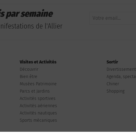
is par semaine
ifestations de l'Allier
Visites et Activités
Sortir
Découvrir
Divertissemen
Bien être
Agenda, spectac
Musées Patrimoine
Chiner
Parcs et Jardins
Shopping
Activités sportives
Activités aériennes
Activités nautiques
Sports mécaniques