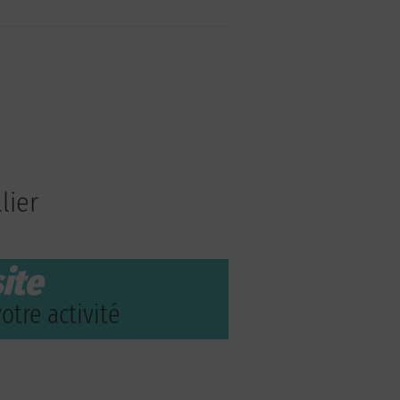
lier
ite
otre activité