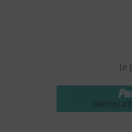
Le 
Pu
Devenez adh