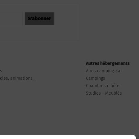
Autres hébergements
ts
Aires camping-car
les, animations...
Campings
Chambres d'hôtes
Studios - Meublés