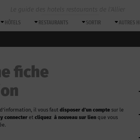
Le guide des hotels restaurants de l’Allier
HÔTELS
RESTAURANTS
SORTIR
AUTRES 
e fiche
ion
d’information, il vous faut
disposer d’un compte
sur le
 y connecter
et
cliquez à nouveau sur lien
que vous
ée.