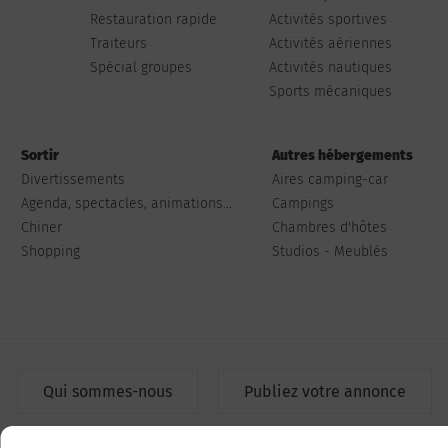
Restauration rapide
Activités sportives
Traiteurs
Activités aériennes
Spécial groupes
Activités nautiques
Sports mécaniques
Sortir
Autres hébergements
Divertissements
Aires camping-car
Agenda, spectacles, animations...
Campings
Chiner
Chambres d'hôtes
Shopping
Studios - Meublés
Qui sommes-nous
Publiez votre annonce