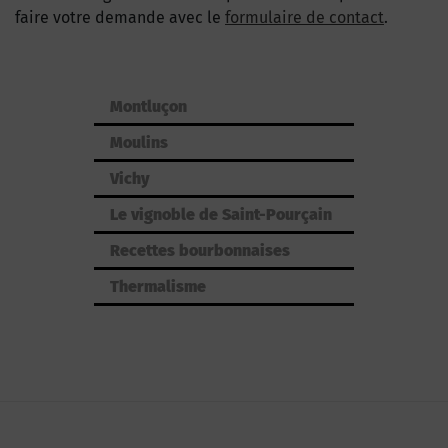
faire votre demande avec le
formulaire de contact
.
Montluçon
Moulins
Vichy
Le vignoble de Saint-Pourçain
Recettes bourbonnaises
Thermalisme