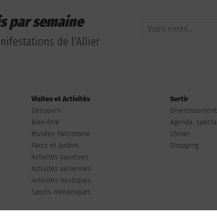
is par semaine
ifestations de l'Allier
Visites et Activités
Sortir
Découvrir
Divertissemen
Bien être
Agenda, spectac
Musées Patrimoine
Chiner
Parcs et Jardins
Shopping
Activités sportives
Activités aériennes
Activités nautiques
Sports mécaniques