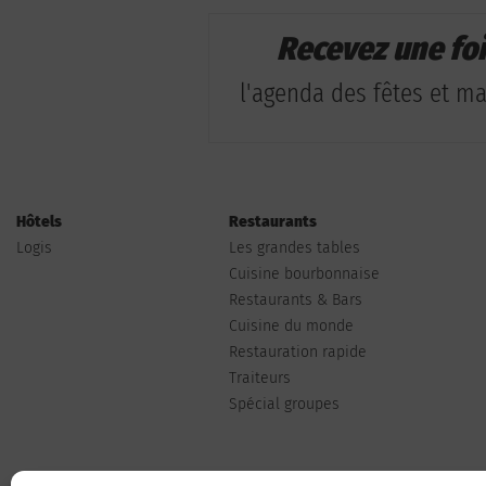
Recevez une fo
l'agenda des fêtes et man
Hôtels
Restaurants
Logis
Les grandes tables
Cuisine bourbonnaise
Restaurants & Bars
Cuisine du monde
Restauration rapide
Traiteurs
Spécial groupes