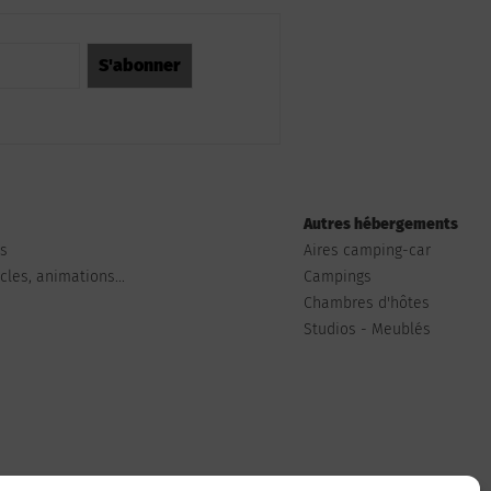
Autres hébergements
ts
Aires camping-car
les, animations...
Campings
Chambres d'hôtes
Studios - Meublés