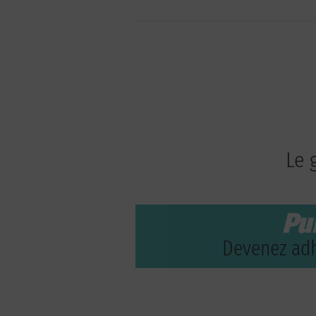
Le 
Pu
Devenez adh