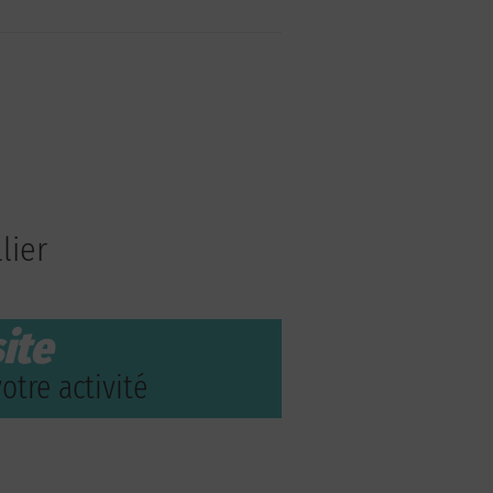
lier
ite
otre activité