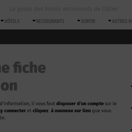
Le guide des hotels restaurants de l’Allier
HÔTELS
RESTAURANTS
SORTIR
AUTRES 
e fiche
ion
d’information, il vous faut
disposer d’un compte
sur le
 y connecter
et
cliquez à nouveau sur lien
que vous
ée.