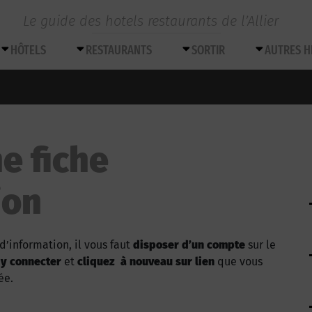
Le guide des hotels restaurants de l’Allier
HÔTELS
RESTAURANTS
SORTIR
AUTRES 
e fiche
ion
d’information, il vous faut
disposer d’un compte
sur le
 y connecter
et
cliquez à nouveau sur lien
que vous
ée.