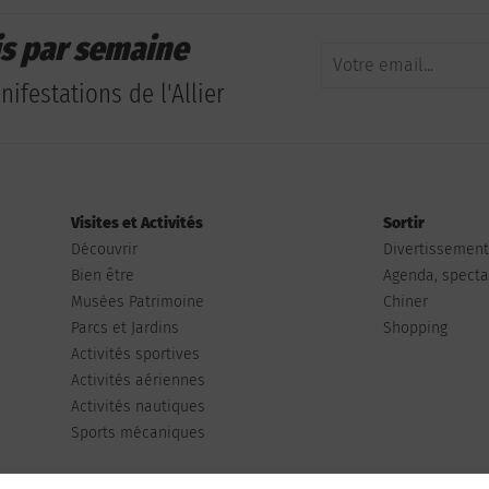
is par semaine
ifestations de l'Allier
Visites et Activités
Sortir
Découvrir
Divertissemen
Bien être
Agenda, spectac
Musées Patrimoine
Chiner
Parcs et Jardins
Shopping
Activités sportives
Activités aériennes
Activités nautiques
Sports mécaniques