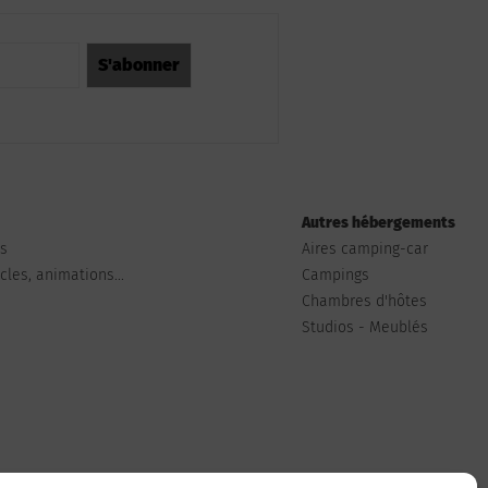
Autres hébergements
ts
Aires camping-car
les, animations...
Campings
Chambres d'hôtes
Studios - Meublés