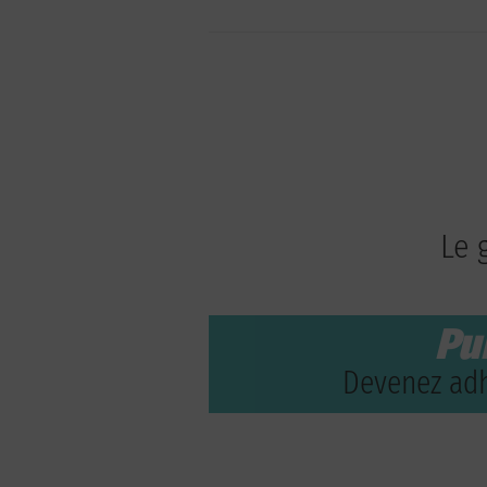
Le 
Pu
Devenez adh