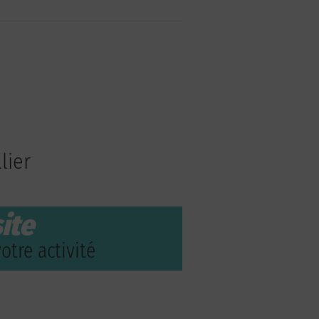
lier
ite
otre activité