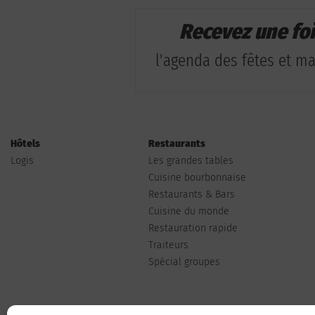
Recevez une fo
l'agenda des fêtes et man
Hôtels
Restaurants
Logis
Les grandes tables
Cuisine bourbonnaise
Restaurants & Bars
Cuisine du monde
Restauration rapide
Traiteurs
Spécial groupes