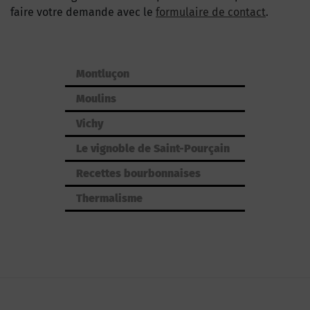
faire votre demande avec le
formulaire de contact
.
Montluçon
Moulins
Vichy
Le vignoble de Saint-Pourçain
Recettes bourbonnaises
Thermalisme