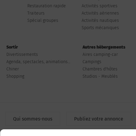
Restauration rapide
Activités sportives
Traiteurs
Activités aériennes
Spécial groupes
Activités nautiques
Sports mécaniques
Sortir
Autres hébergements
Divertissements
Aires camping-car
Agenda, spectacles, animations...
Campings
Chiner
Chambres d'hôtes
Shopping
Studios - Meublés
Qui sommes-nous
Publiez votre annonce