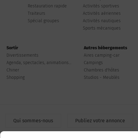
Restauration rapide
Activités sportives
Traiteurs
Activités aériennes
Spécial groupes
Activités nautiques
Sports mécaniques
Sortir
Autres hébergements
Divertissements
Aires camping-car
Agenda, spectacles, animations...
Campings
Chiner
Chambres d'hôtes
Shopping
Studios - Meublés
Qui sommes-nous
Publiez votre annonce