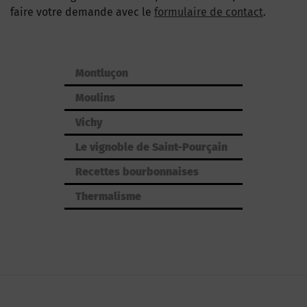
faire votre demande avec le
formulaire de contact
.
Montluçon
Moulins
Vichy
Le vignoble de Saint-Pourçain
Recettes bourbonnaises
Thermalisme