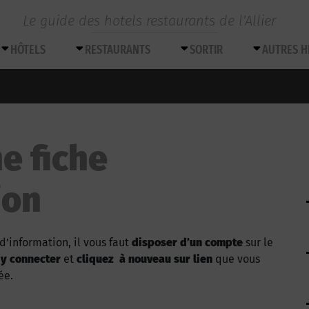
Le guide des hotels restaurants de l’Allier
HÔTELS
RESTAURANTS
SORTIR
AUTRES 
e fiche
ion
d’information, il vous faut
disposer d’un compte
sur le
 y connecter
et
cliquez à nouveau sur lien
que vous
ée.