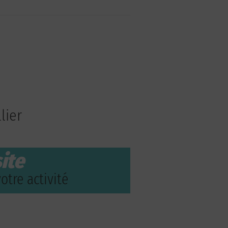
lier
ite
otre activité