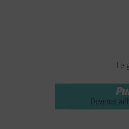
Le 
Pu
Devenez adh