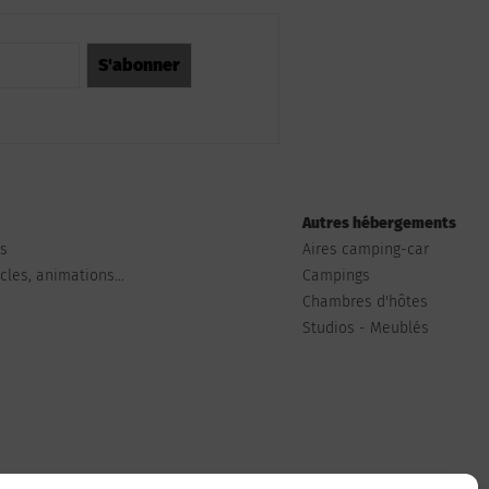
Autres hébergements
ts
Aires camping-car
les, animations...
Campings
Chambres d'hôtes
Studios - Meublés