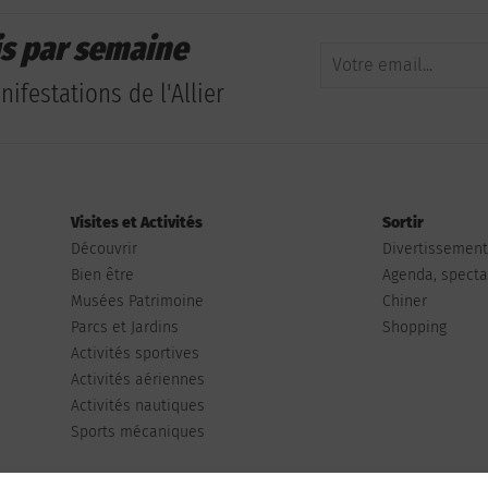
is par semaine
ifestations de l'Allier
Visites et Activités
Sortir
Découvrir
Divertissemen
Bien être
Agenda, spectac
Musées Patrimoine
Chiner
Parcs et Jardins
Shopping
Activités sportives
Activités aériennes
Activités nautiques
Sports mécaniques