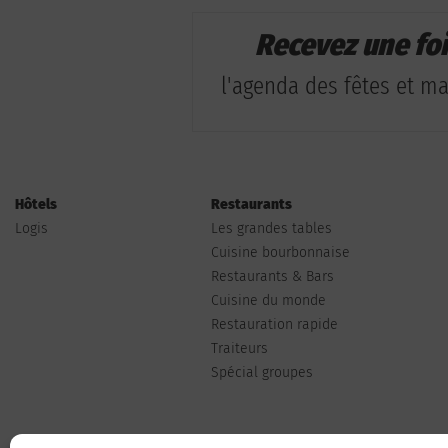
Recevez une fo
l'agenda des fêtes et man
Hôtels
Restaurants
Logis
Les grandes tables
Cuisine bourbonnaise
Restaurants & Bars
Cuisine du monde
Restauration rapide
Traiteurs
Spécial groupes