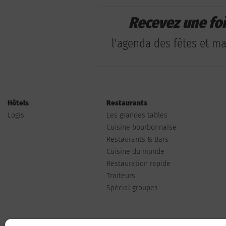
Recevez une fo
l'agenda des fêtes et man
Hôtels
Restaurants
Logis
Les grandes tables
Cuisine bourbonnaise
Restaurants & Bars
Cuisine du monde
Restauration rapide
Traiteurs
Spécial groupes