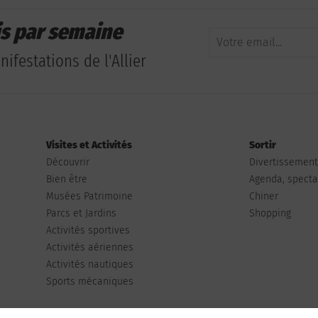
is par semaine
ifestations de l'Allier
Visites et Activités
Sortir
Découvrir
Divertissemen
Bien être
Agenda, spectac
Musées Patrimoine
Chiner
Parcs et Jardins
Shopping
Activités sportives
Activités aériennes
Activités nautiques
Sports mécaniques