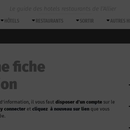
Le guide des hotels restaurants de l’Allier
HÔTELS
RESTAURANTS
SORTIR
AUTRES 
e fiche
ion
d’information, il vous faut
disposer d’un compte
sur le
 y connecter
et
cliquez à nouveau sur lien
que vous
ée.