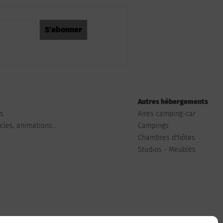
Autres hébergements
ts
Aires camping-car
les, animations...
Campings
Chambres d'hôtes
Studios - Meublés