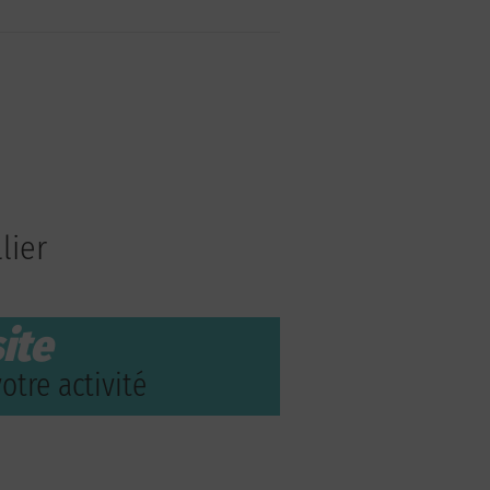
lier
ite
otre activité