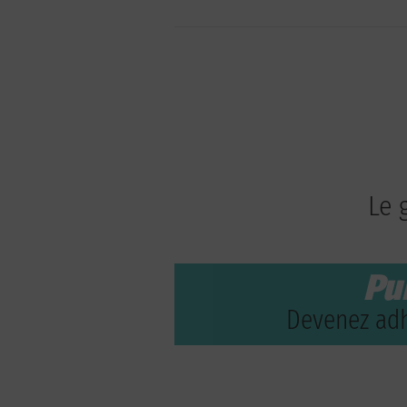
Le 
Pu
Devenez adh