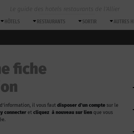
Le guide des hotels restaurants de l’Allier
HÔTELS
RESTAURANTS
SORTIR
AUTRES 
e fiche
ion
d’information, il vous faut
disposer d’un compte
sur le
 y connecter
et
cliquez à nouveau sur lien
que vous
ée.