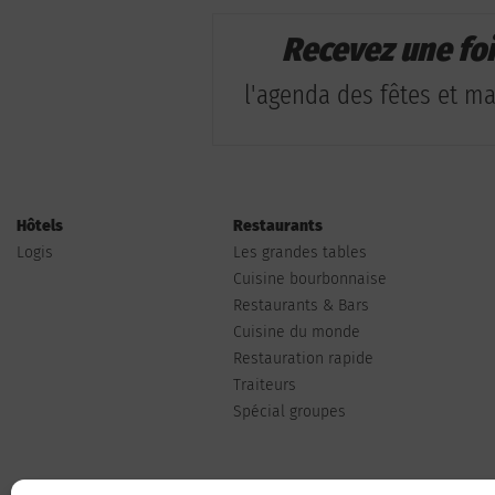
Recevez une fo
l'agenda des fêtes et man
Hôtels
Restaurants
Logis
Les grandes tables
Cuisine bourbonnaise
Restaurants & Bars
Cuisine du monde
Restauration rapide
Traiteurs
Spécial groupes