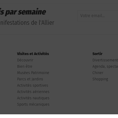
is par semaine
ifestations de l'Allier
Visites et Activités
Sortir
Découvrir
Divertissemen
Bien être
Agenda, spectac
Musées Patrimoine
Chiner
Parcs et Jardins
Shopping
Activités sportives
Activités aériennes
Activités nautiques
Sports mécaniques