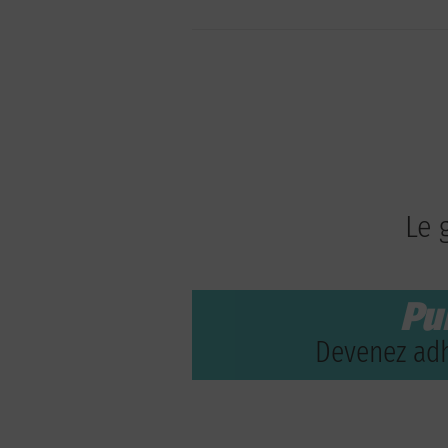
Le 
Pu
Devenez adh