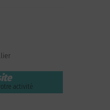
lier
ite
otre activité