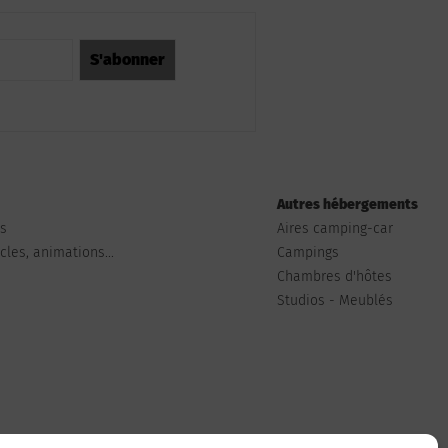
Autres hébergements
ts
Aires camping-car
les, animations...
Campings
Chambres d'hôtes
Studios - Meublés