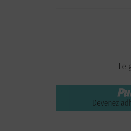
Le 
Pu
Devenez adh