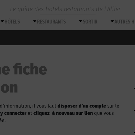
Le guide des hotels restaurants de l’Allier
HÔTELS
RESTAURANTS
SORTIR
AUTRES 
e fiche
ion
d’information, il vous faut
disposer d’un compte
sur le
 y connecter
et
cliquez à nouveau sur lien
que vous
ée.