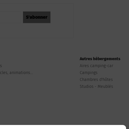
Autres hébergements
ts
Aires camping-car
les, animations...
Campings
Chambres d'hôtes
Studios - Meublés