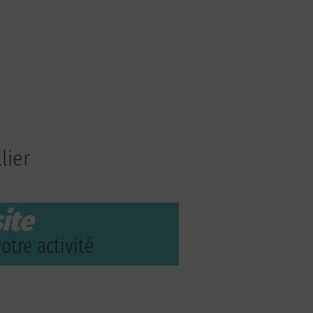
lier
ite
otre activité