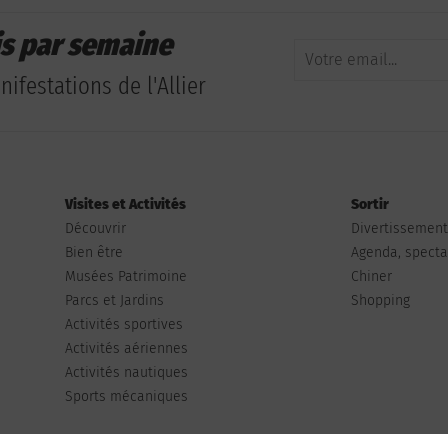
is par semaine
ifestations de l'Allier
Visites et Activités
Sortir
Découvrir
Divertissemen
Bien être
Agenda, spectac
Musées Patrimoine
Chiner
Parcs et Jardins
Shopping
Activités sportives
Activités aériennes
Activités nautiques
Sports mécaniques