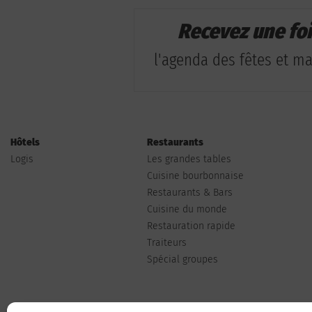
Recevez une fo
l'agenda des fêtes et man
Hôtels
Restaurants
Logis
Les grandes tables
Cuisine bourbonnaise
Restaurants & Bars
Cuisine du monde
Restauration rapide
Traiteurs
Spécial groupes