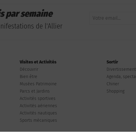
is par semaine
ifestations de l'Allier
Visites et Activités
Sortir
Découvrir
Divertissemen
Bien être
Agenda, spectac
Musées Patrimoine
Chiner
Parcs et Jardins
Shopping
Activités sportives
Activités aériennes
Activités nautiques
Sports mécaniques