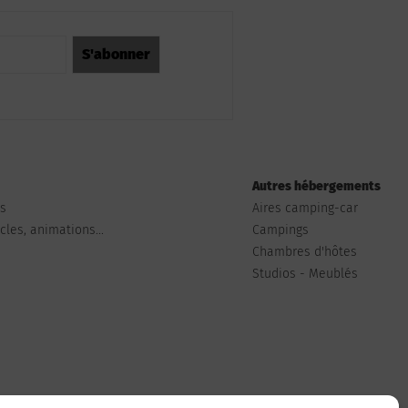
Autres hébergements
ts
Aires camping-car
les, animations...
Campings
Chambres d'hôtes
Studios - Meublés