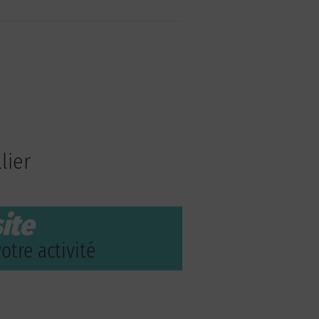
lier
ite
otre activité