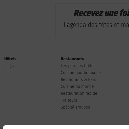
Recevez une fo
l'agenda des fêtes et man
Hôtels
Restaurants
Logis
Les grandes tables
Cuisine bourbonnaise
Restaurants & Bars
Cuisine du monde
Restauration rapide
Traiteurs
Spécial groupes