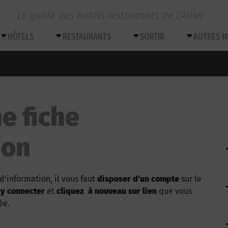
Le guide des hotels restaurants de l’Allier
HÔTELS
RESTAURANTS
SORTIR
AUTRES 
e fiche
ion
d’information, il vous faut
disposer d’un compte
sur le
 y connecter
et
cliquez à nouveau sur lien
que vous
ée.