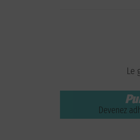
Le 
Pu
Devenez adh