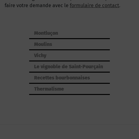
faire votre demande avec le
formulaire de contact
.
Montluçon
Moulins
Vichy
Le vignoble de Saint-Pourçain
Recettes bourbonnaises
Thermalisme