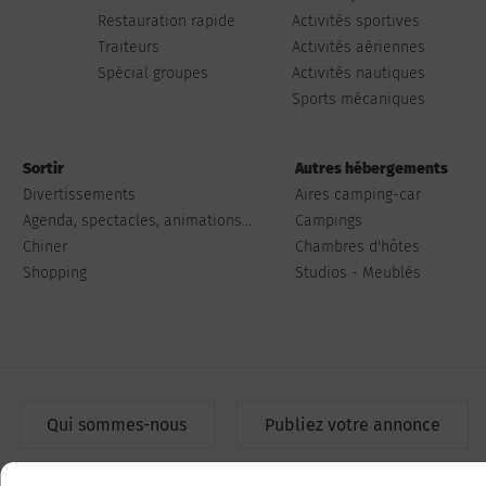
Restauration rapide
Activités sportives
Traiteurs
Activités aériennes
Spécial groupes
Activités nautiques
Sports mécaniques
Sortir
Autres hébergements
Divertissements
Aires camping-car
Agenda, spectacles, animations...
Campings
Chiner
Chambres d'hôtes
Shopping
Studios - Meublés
Qui sommes-nous
Publiez votre annonce