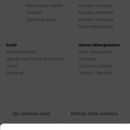
Restauration rapide
Activités sportives
Traiteurs
Activités aériennes
Spécial groupes
Activités nautiques
Sports mécaniques
Sortir
Autres hébergements
Divertissements
Aires camping-car
Agenda, spectacles, animations...
Campings
Chiner
Chambres d'hôtes
Shopping
Studios - Meublés
Qui sommes-nous
Publiez votre annonce