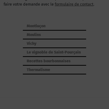
faire votre demande avec le
formulaire de contact
.
Montluçon
Moulins
Vichy
Le vignoble de Saint-Pourçain
Recettes bourbonnaises
Thermalisme