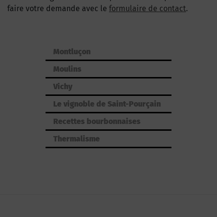
faire votre demande avec le
formulaire de contact
.
Montluçon
Moulins
Vichy
Le vignoble de Saint-Pourçain
Recettes bourbonnaises
Thermalisme