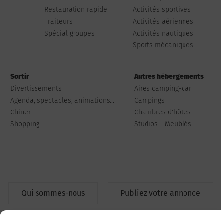
Restauration rapide
Activités sportives
Traiteurs
Activités aériennes
Spécial groupes
Activités nautiques
Sports mécaniques
Sortir
Autres hébergements
Divertissements
Aires camping-car
Agenda, spectacles, animations...
Campings
Chiner
Chambres d'hôtes
Shopping
Studios - Meublés
Qui sommes-nous
Publiez votre annonce