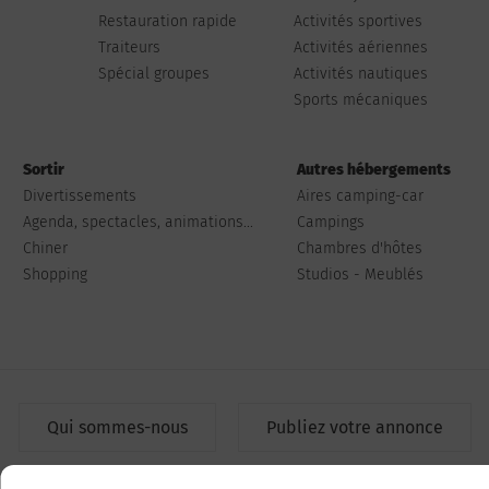
Restauration rapide
Activités sportives
Traiteurs
Activités aériennes
Spécial groupes
Activités nautiques
Sports mécaniques
Sortir
Autres hébergements
Divertissements
Aires camping-car
Agenda, spectacles, animations...
Campings
Chiner
Chambres d'hôtes
Shopping
Studios - Meublés
Qui sommes-nous
Publiez votre annonce