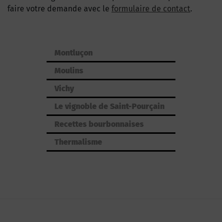
faire votre demande avec le
formulaire de contact
.
Montluçon
Moulins
Vichy
Le vignoble de Saint-Pourçain
Recettes bourbonnaises
Thermalisme