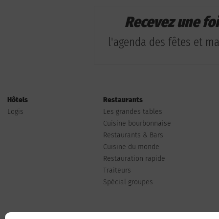
Recevez une fo
l'agenda des fêtes et man
Hôtels
Restaurants
Logis
Les grandes tables
Cuisine bourbonnaise
Restaurants & Bars
Cuisine du monde
Restauration rapide
Traiteurs
Spécial groupes