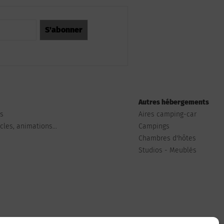
Autres hébergements
ts
Aires camping-car
les, animations...
Campings
Chambres d'hôtes
Studios - Meublés