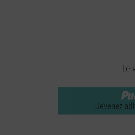
Le 
Pu
Devenez adh