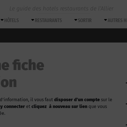
Le guide des hotels restaurants de l’Allier
HÔTELS
RESTAURANTS
SORTIR
AUTRES 
e fiche
ion
d’information, il vous faut
disposer d’un compte
sur le
 y connecter
et
cliquez à nouveau sur lien
que vous
ée.