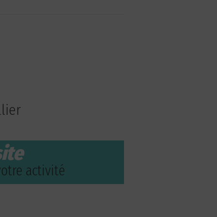
lier
ite
otre activité