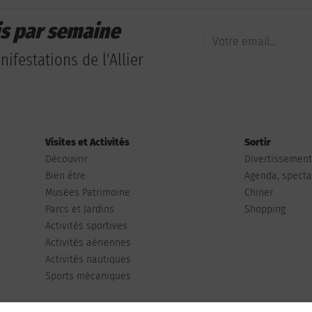
is par semaine
ifestations de l'Allier
Visites et Activités
Sortir
Découvrir
Divertissemen
Bien être
Agenda, spectac
Musées Patrimoine
Chiner
Parcs et Jardins
Shopping
Activités sportives
Activités aériennes
Activités nautiques
Sports mécaniques