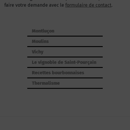
faire votre demande avec le
formulaire de contact
.
Montluçon
Moulins
Vichy
Le vignoble de Saint-Pourçain
Recettes bourbonnaises
Thermalisme