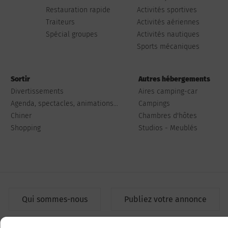
Restauration rapide
Activités sportives
Traiteurs
Activités aériennes
Spécial groupes
Activités nautiques
Sports mécaniques
Sortir
Autres hébergements
Divertissements
Aires camping-car
Agenda, spectacles, animations...
Campings
Chiner
Chambres d'hôtes
Shopping
Studios - Meublés
Qui sommes-nous
Publiez votre annonce