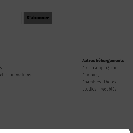
Autres hébergements
ts
Aires camping-car
les, animations...
Campings
Chambres d'hôtes
Studios - Meublés