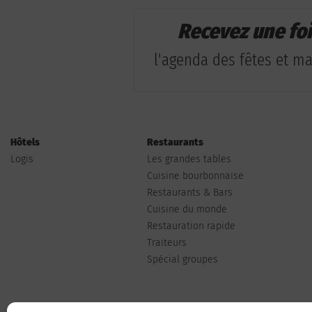
Recevez une fo
l'agenda des fêtes et man
Hôtels
Restaurants
Logis
Les grandes tables
Cuisine bourbonnaise
Restaurants & Bars
Cuisine du monde
Restauration rapide
Traiteurs
Spécial groupes