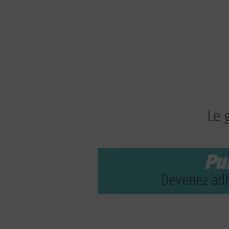
Le 
Pu
Devenez adh