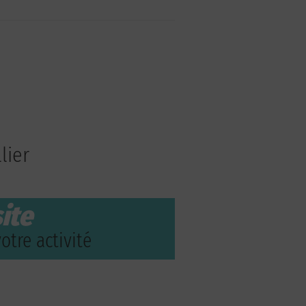
lier
ite
otre activité