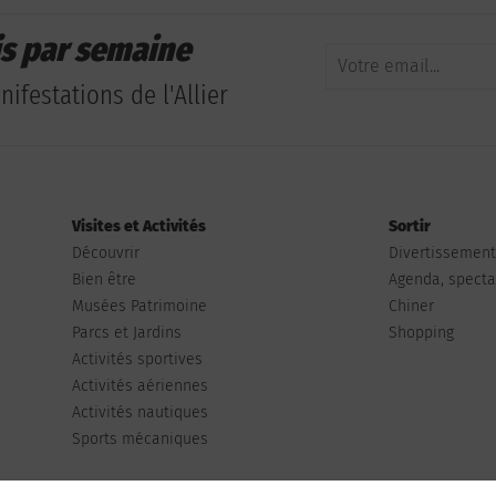
is par semaine
ifestations de l'Allier
Visites et Activités
Sortir
Découvrir
Divertissemen
Bien être
Agenda, spectac
Musées Patrimoine
Chiner
Parcs et Jardins
Shopping
Activités sportives
Activités aériennes
Activités nautiques
Sports mécaniques