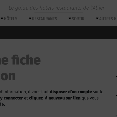
Le guide des hotels restaurants de l’Allier
HÔTELS
RESTAURANTS
SORTIR
AUTRES 
e fiche
ion
d’information, il vous faut
disposer d’un compte
sur le
 y connecter
et
cliquez à nouveau sur lien
que vous
ée.