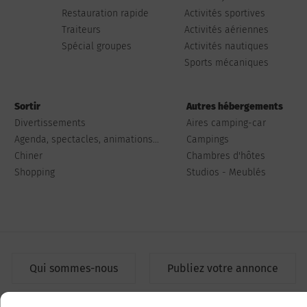
Restauration rapide
Activités sportives
Traiteurs
Activités aériennes
Spécial groupes
Activités nautiques
Sports mécaniques
Sortir
Autres hébergements
Divertissements
Aires camping-car
Agenda, spectacles, animations...
Campings
Chiner
Chambres d'hôtes
Shopping
Studios - Meublés
Qui sommes-nous
Publiez votre annonce