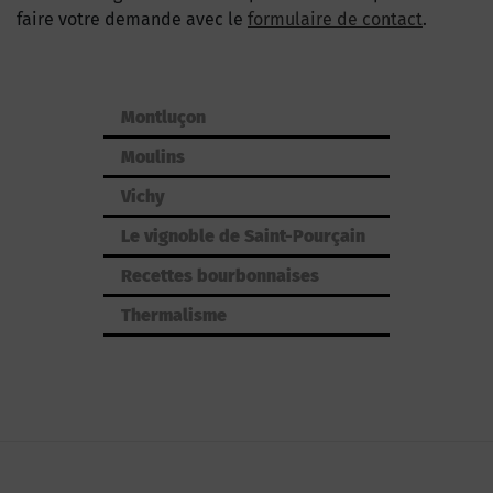
faire votre demande avec le
formulaire de contact
.
Montluçon
Moulins
Vichy
Le vignoble de Saint-Pourçain
Recettes bourbonnaises
Thermalisme