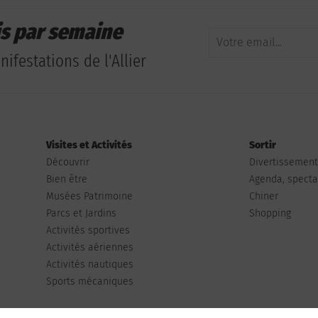
is par semaine
ifestations de l'Allier
Visites et Activités
Sortir
Découvrir
Divertissemen
Bien être
Agenda, spectac
Musées Patrimoine
Chiner
Parcs et Jardins
Shopping
Activités sportives
Activités aériennes
Activités nautiques
Sports mécaniques