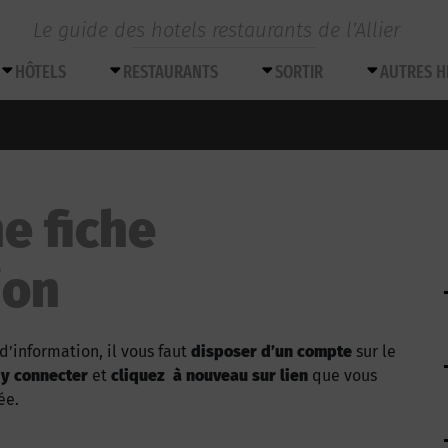
Le guide des hotels restaurants de l’Allier
HÔTELS
RESTAURANTS
SORTIR
AUTRES 
e fiche
ion
d’information, il vous faut
disposer d’un compte
sur le
 y connecter
et
cliquez à nouveau sur lien
que vous
ée.