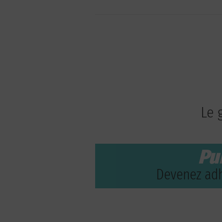
Le 
Pu
Devenez adh