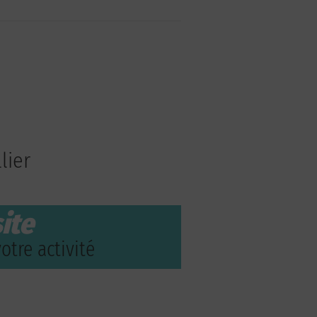
lier
ite
otre activité