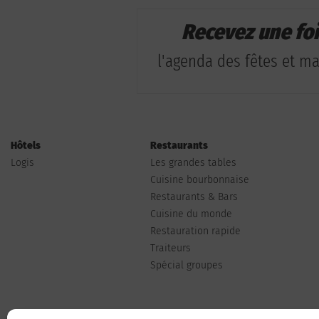
Recevez une fo
l'agenda des fêtes et man
Hôtels
Restaurants
Logis
Les grandes tables
Cuisine bourbonnaise
Restaurants & Bars
Cuisine du monde
Restauration rapide
Traiteurs
Spécial groupes