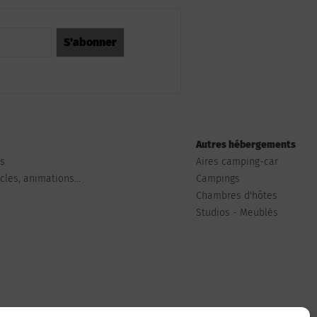
Autres hébergements
ts
Aires camping-car
les, animations...
Campings
Chambres d'hôtes
Studios - Meublés