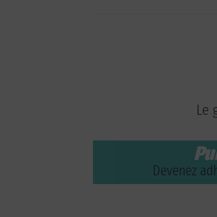
Le 
Pu
Devenez adh