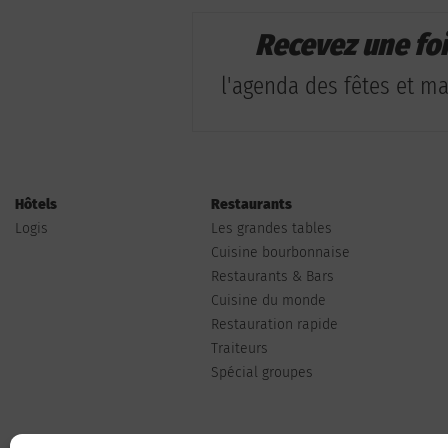
Recevez une fo
l'agenda des fêtes et man
Hôtels
Restaurants
Logis
Les grandes tables
Cuisine bourbonnaise
Restaurants & Bars
Cuisine du monde
Restauration rapide
Traiteurs
Spécial groupes