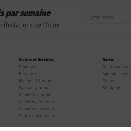
is par semaine
ifestations de l'Allier
Visites et Activités
Sortir
Découvrir
Divertissemen
Bien être
Agenda, spectac
Musées Patrimoine
Chiner
Parcs et Jardins
Shopping
Activités sportives
Activités aériennes
Activités nautiques
Sports mécaniques