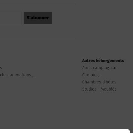
Autres hébergements
ts
Aires camping-car
les, animations...
Campings
Chambres d'hôtes
Studios - Meublés