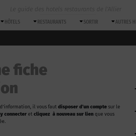
Le guide des hotels restaurants de l’Allier
HÔTELS
RESTAURANTS
SORTIR
AUTRES 
e fiche
ion
d’information, il vous faut
disposer d’un compte
sur le
 y connecter
et
cliquez à nouveau sur lien
que vous
ée.