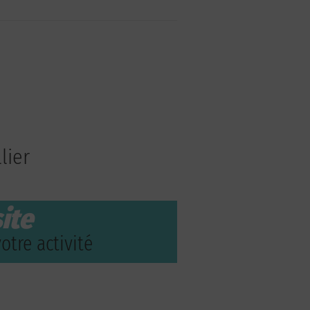
lier
ite
otre activité