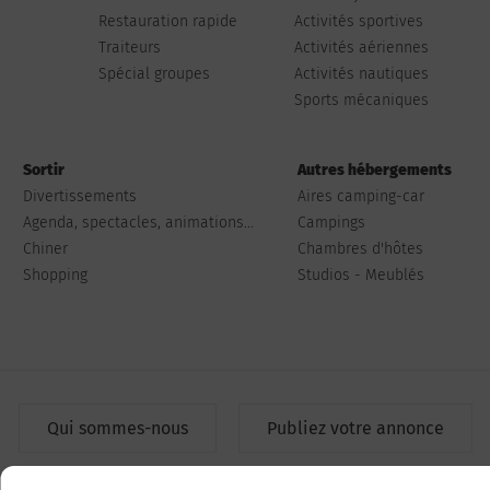
Restauration rapide
Activités sportives
Traiteurs
Activités aériennes
Spécial groupes
Activités nautiques
Sports mécaniques
Sortir
Autres hébergements
Divertissements
Aires camping-car
Agenda, spectacles, animations...
Campings
Chiner
Chambres d'hôtes
Shopping
Studios - Meublés
Qui sommes-nous
Publiez votre annonce