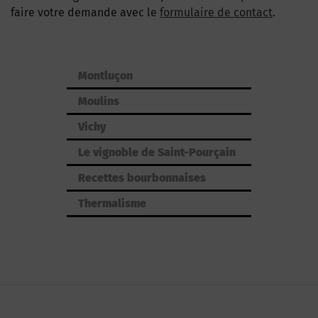
faire votre demande avec le
formulaire de contact
.
Montluçon
Moulins
Vichy
Le vignoble de Saint-Pourçain
Recettes bourbonnaises
Thermalisme