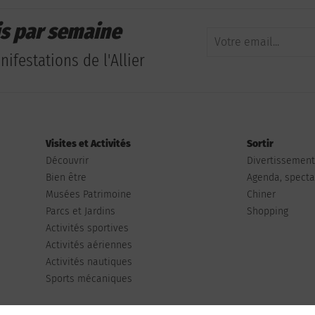
is par semaine
ifestations de l'Allier
Visites et Activités
Sortir
Découvrir
Divertissemen
Bien être
Agenda, spectac
Musées Patrimoine
Chiner
Parcs et Jardins
Shopping
Activités sportives
Activités aériennes
Activités nautiques
Sports mécaniques