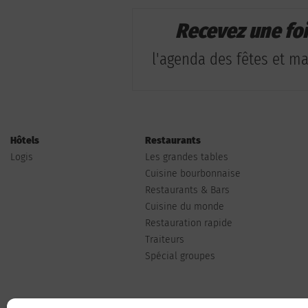
Recevez une fo
l'agenda des fêtes et man
Hôtels
Restaurants
Logis
Les grandes tables
Cuisine bourbonnaise
Restaurants & Bars
Cuisine du monde
Restauration rapide
Traiteurs
Spécial groupes