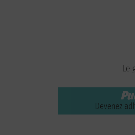
Le 
Pu
Devenez adh