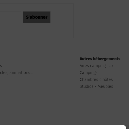
Autres hébergements
ts
Aires camping-car
les, animations...
Campings
Chambres d'hôtes
Studios - Meublés