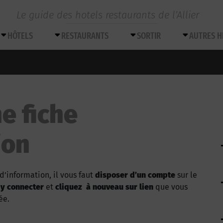
Le guide des hotels restaurants de l’Allier
HÔTELS
RESTAURANTS
SORTIR
AUTRES 
e fiche
ion
d’information, il vous faut
disposer d’un compte
sur le
 y connecter
et
cliquez à nouveau sur lien
que vous
ée.