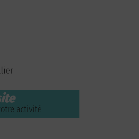
lier
ite
otre activité