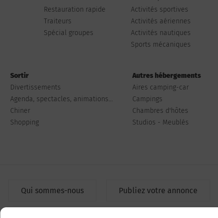
Restauration rapide
Activités sportives
Traiteurs
Activités aériennes
Spécial groupes
Activités nautiques
Sports mécaniques
Sortir
Autres hébergements
Divertissements
Aires camping-car
Agenda, spectacles, animations...
Campings
Chiner
Chambres d'hôtes
Shopping
Studios - Meublés
Qui sommes-nous
Publiez votre annonce