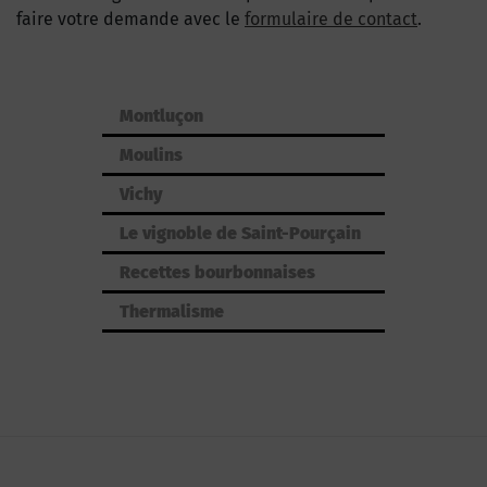
faire votre demande avec le
formulaire de contact
.
Montluçon
Moulins
Vichy
Le vignoble de Saint-Pourçain
Recettes bourbonnaises
Thermalisme