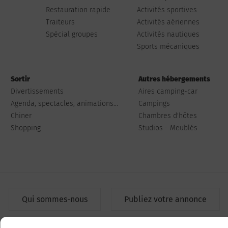
Restauration rapide
Activités sportives
Traiteurs
Activités aériennes
Spécial groupes
Activités nautiques
Sports mécaniques
Sortir
Autres hébergements
Divertissements
Aires camping-car
Agenda, spectacles, animations...
Campings
Chiner
Chambres d'hôtes
Shopping
Studios - Meublés
Qui sommes-nous
Publiez votre annonce