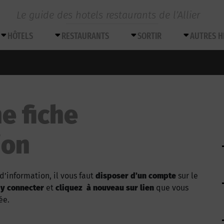
Le guide des hotels restaurants de l’Allier
HÔTELS
RESTAURANTS
SORTIR
AUTRES 
e fiche
ion
d’information, il vous faut
disposer d’un compte
sur le
 y connecter
et
cliquez à nouveau sur lien
que vous
ée.