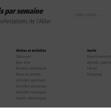
is par semaine
ifestations de l'Allier
Visites et Activités
Sortir
Découvrir
Divertissemen
Bien être
Agenda, spectac
Musées Patrimoine
Chiner
Parcs et Jardins
Shopping
Activités sportives
Activités aériennes
Activités nautiques
Sports mécaniques