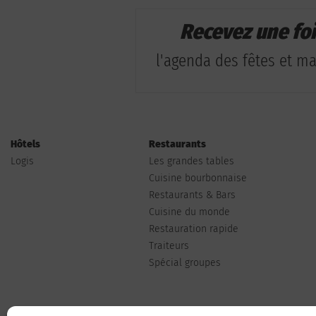
Recevez une fo
l'agenda des fêtes et man
Hôtels
Restaurants
Logis
Les grandes tables
Cuisine bourbonnaise
Restaurants & Bars
Cuisine du monde
Restauration rapide
Traiteurs
Spécial groupes