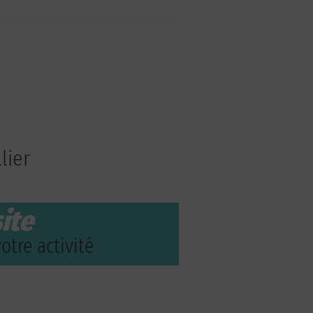
lier
ite
otre activité