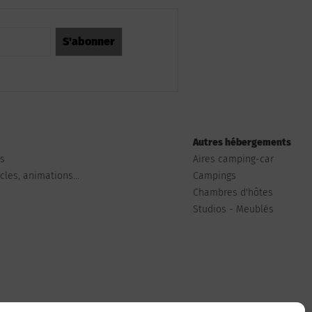
Autres hébergements
ts
Aires camping-car
les, animations...
Campings
Chambres d'hôtes
Studios - Meublés