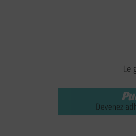
Le 
Pu
Devenez adh