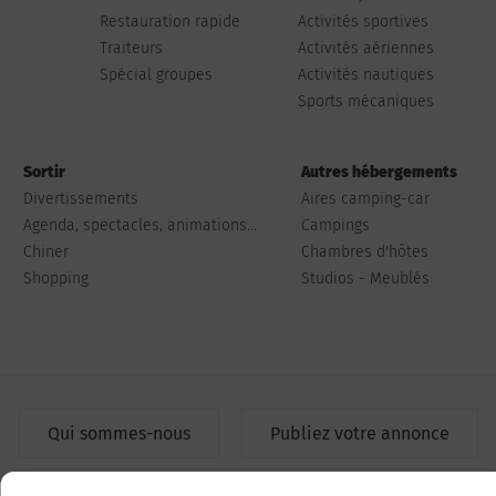
Restauration rapide
Activités sportives
Traiteurs
Activités aériennes
Spécial groupes
Activités nautiques
Sports mécaniques
Sortir
Autres hébergements
Divertissements
Aires camping-car
Agenda, spectacles, animations...
Campings
Chiner
Chambres d'hôtes
Shopping
Studios - Meublés
Qui sommes-nous
Publiez votre annonce