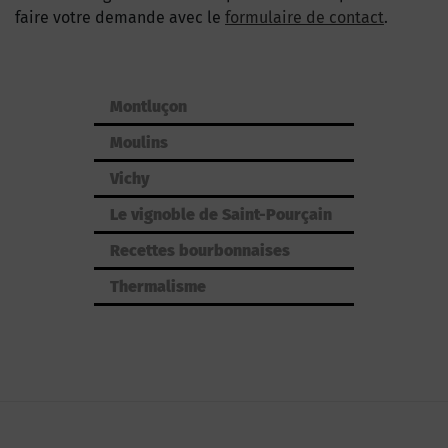
faire votre demande avec le
formulaire de contact
.
Montluçon
Moulins
Vichy
Le vignoble de Saint-Pourçain
Recettes bourbonnaises
Thermalisme