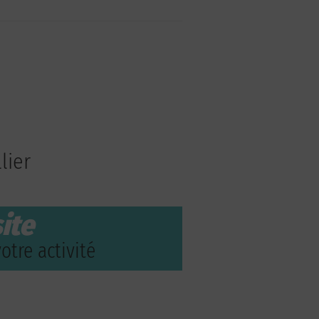
lier
ite
otre activité