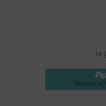
Le 
Pu
Devenez adh