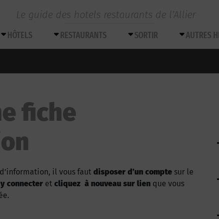
Le guide des hotels restaurants de l’Allier
HÔTELS
RESTAURANTS
SORTIR
AUTRES 
e fiche
ion
d’information, il vous faut
disposer d’un compte
sur le
 y connecter
et
cliquez à nouveau sur lien
que vous
ée.