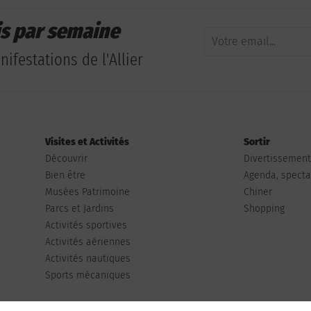
is par semaine
ifestations de l'Allier
Visites et Activités
Sortir
Découvrir
Divertissemen
Bien être
Agenda, spectac
Musées Patrimoine
Chiner
Parcs et Jardins
Shopping
Activités sportives
Activités aériennes
Activités nautiques
Sports mécaniques