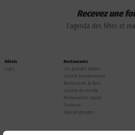
Recevez une fo
l'agenda des fêtes et man
Hôtels
Restaurants
Logis
Les grandes tables
Cuisine bourbonnaise
Restaurants & Bars
Cuisine du monde
Restauration rapide
Traiteurs
Spécial groupes