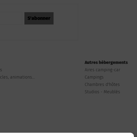
Autres hébergements
ts
Aires camping-car
les, animations...
Campings
Chambres d'hôtes
Studios - Meublés