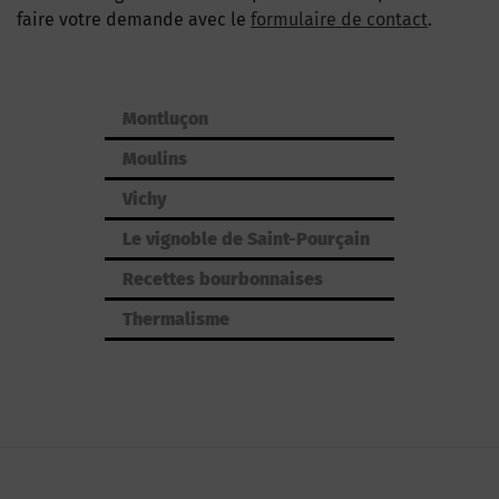
faire votre demande avec le
formulaire de contact
.
Montluçon
Moulins
Vichy
Le vignoble de Saint-Pourçain
Recettes bourbonnaises
Thermalisme