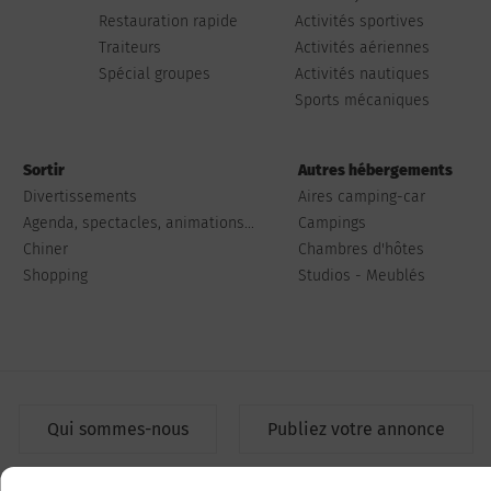
Restauration rapide
Activités sportives
Traiteurs
Activités aériennes
Spécial groupes
Activités nautiques
Sports mécaniques
Sortir
Autres hébergements
Divertissements
Aires camping-car
Agenda, spectacles, animations...
Campings
Chiner
Chambres d'hôtes
Shopping
Studios - Meublés
Qui sommes-nous
Publiez votre annonce