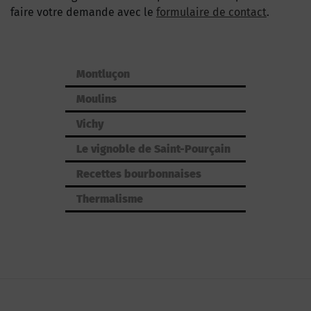
faire votre demande avec le
formulaire de contact
.
Montluçon
Moulins
Vichy
Le vignoble de Saint-Pourçain
Recettes bourbonnaises
Thermalisme