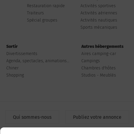
Restauration rapide
Activités sportives
Traiteurs
Activités aériennes
Spécial groupes
Activités nautiques
Sports mécaniques
Sortir
Autres hébergements
Divertissements
Aires camping-car
Agenda, spectacles, animations...
Campings
Chiner
Chambres d'hôtes
Shopping
Studios - Meublés
Qui sommes-nous
Publiez votre annonce