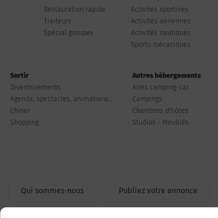
Restauration rapide
Activités sportives
Traiteurs
Activités aériennes
Spécial groupes
Activités nautiques
Sports mécaniques
Sortir
Autres hébergements
Divertissements
Aires camping-car
Agenda, spectacles, animations...
Campings
Chiner
Chambres d'hôtes
Shopping
Studios - Meublés
Qui sommes-nous
Publiez votre annonce