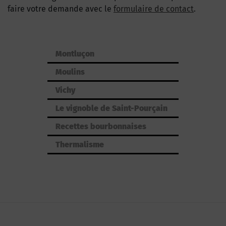
faire votre demande avec le
formulaire de contact
.
Montluçon
Moulins
Vichy
Le vignoble de Saint-Pourçain
Recettes bourbonnaises
Thermalisme