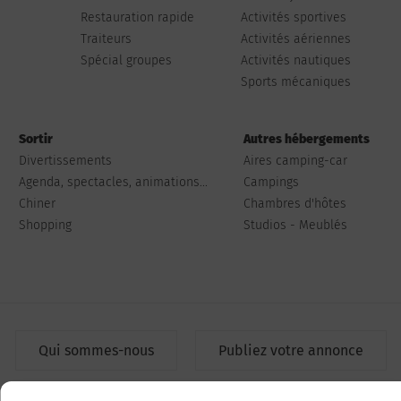
Restauration rapide
Activités sportives
Traiteurs
Activités aériennes
Spécial groupes
Activités nautiques
Sports mécaniques
Sortir
Autres hébergements
Divertissements
Aires camping-car
Agenda, spectacles, animations...
Campings
Chiner
Chambres d'hôtes
Shopping
Studios - Meublés
Qui sommes-nous
Publiez votre annonce