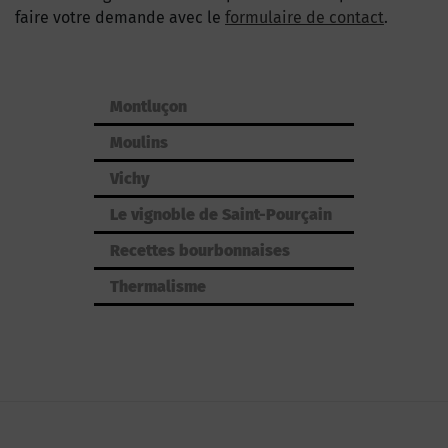
faire votre demande avec le
formulaire de contact
.
Montluçon
Moulins
Vichy
Le vignoble de Saint-Pourçain
Recettes bourbonnaises
Thermalisme