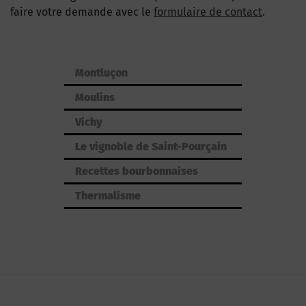
faire votre demande avec le
formulaire de contact
.
Montluçon
Moulins
Vichy
Le vignoble de Saint-Pourçain
Recettes bourbonnaises
Thermalisme