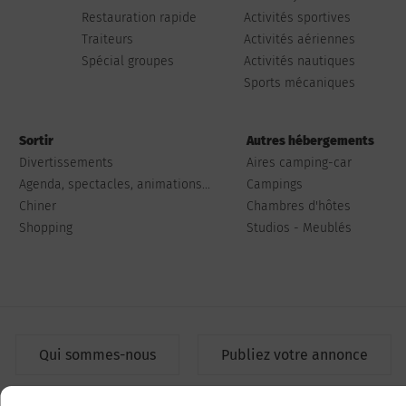
Restauration rapide
Activités sportives
Traiteurs
Activités aériennes
Spécial groupes
Activités nautiques
Sports mécaniques
Sortir
Autres hébergements
Divertissements
Aires camping-car
Agenda, spectacles, animations...
Campings
Chiner
Chambres d'hôtes
Shopping
Studios - Meublés
Qui sommes-nous
Publiez votre annonce