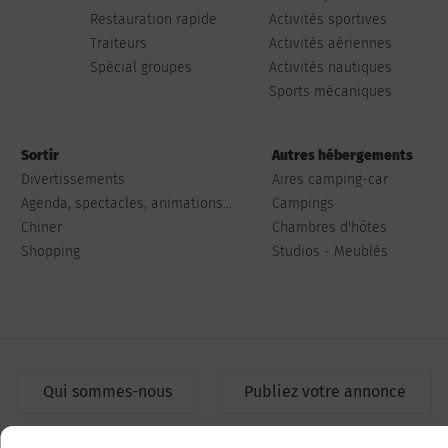
Restauration rapide
Activités sportives
Traiteurs
Activités aériennes
Spécial groupes
Activités nautiques
Sports mécaniques
Sortir
Autres hébergements
Divertissements
Aires camping-car
Agenda, spectacles, animations...
Campings
Chiner
Chambres d'hôtes
Shopping
Studios - Meublés
Qui sommes-nous
Publiez votre annonce