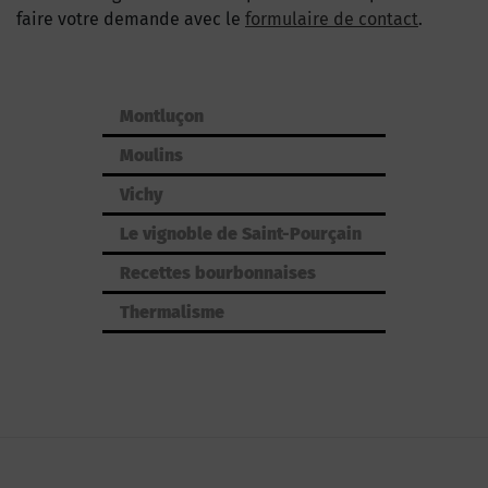
faire votre demande avec le
formulaire de contact
.
Montluçon
Moulins
Vichy
Le vignoble de Saint-Pourçain
Recettes bourbonnaises
Thermalisme