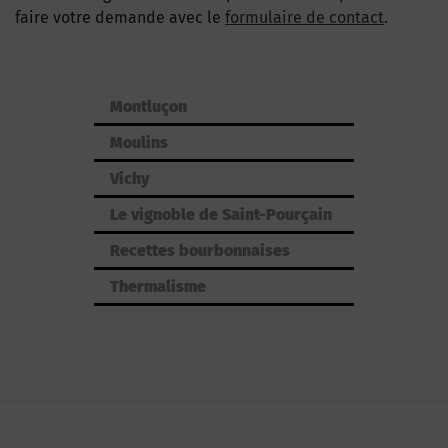
faire votre demande avec le
formulaire de contact
.
Montluçon
Moulins
Vichy
Le vignoble de Saint-Pourçain
Recettes bourbonnaises
Thermalisme