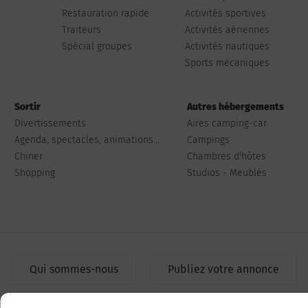
Restauration rapide
Activités sportives
Traiteurs
Activités aériennes
Spécial groupes
Activités nautiques
Sports mécaniques
Sortir
Autres hébergements
Divertissements
Aires camping-car
Agenda, spectacles, animations...
Campings
Chiner
Chambres d'hôtes
Shopping
Studios - Meublés
Qui sommes-nous
Publiez votre annonce