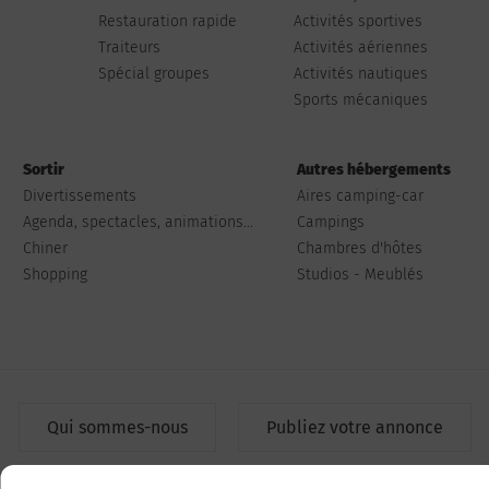
Restauration rapide
Activités sportives
Traiteurs
Activités aériennes
Spécial groupes
Activités nautiques
Sports mécaniques
Sortir
Autres hébergements
Divertissements
Aires camping-car
Agenda, spectacles, animations...
Campings
Chiner
Chambres d'hôtes
Shopping
Studios - Meublés
Qui sommes-nous
Publiez votre annonce