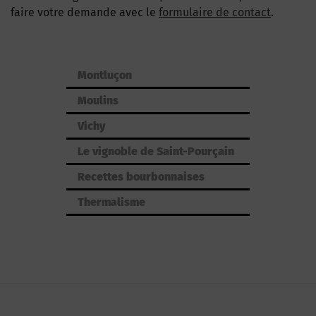
faire votre demande avec le
formulaire de contact
.
Montluçon
Moulins
Vichy
Le vignoble de Saint-Pourçain
Recettes bourbonnaises
Thermalisme