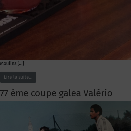
Moulins […]
Lire la suite…
77 ème coupe galea Valério