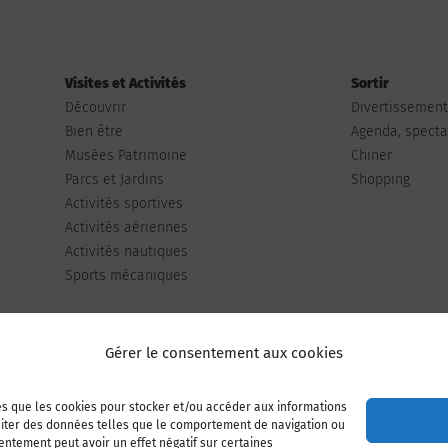
Visites et Activités
Sortir
Découvrir
Divertissemen
Bien être
Agenda, spectac
Musées Patrimoine
Chiner
Parcs et Jardins
Shopping
Activités sportives
Activités aériennes
Activités nautiques
Sports mécaniques
Gérer le consentement aux cookies
les que les cookies pour stocker et/ou accéder aux informations
Publiez votre annonce
Adhérer à l’association
raiter des données telles que le comportement de navigation ou
sentement peut avoir un effet négatif sur certaines