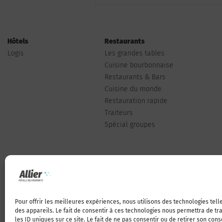
Hôtels
Restaurants
Logis
Les grandes tables
Cuisine bourbonnaise
Restaurants & Bars
Cuisine du monde
Restauration rapide
Traiteurs
Spécial groupes
Pour offrir les meilleures expériences, nous utilisons des technologies tel
Qui sommes-nous
des appareils. Le fait de consentir à ces technologies nous permettra de t
les ID uniques sur ce site. Le fait de ne pas consentir ou de retirer son con