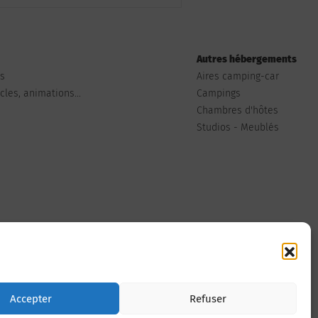
Autres hébergements
ts
Aires camping-car
les, animations...
Campings
Chambres d'hôtes
Studios - Meublés
Nous contacter
Accepter
Refuser