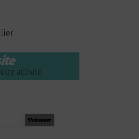
lier
ite
otre activité