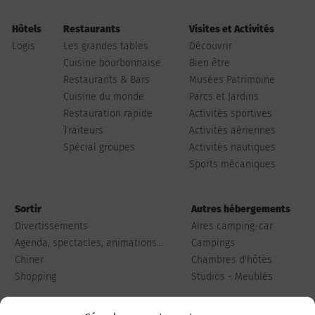
Hôtels
Restaurants
Visites et Activités
Logis
Les grandes tables
Découvrir
Cuisine bourbonnaise
Bien être
Restaurants & Bars
Musées Patrimoine
Cuisine du monde
Parcs et Jardins
Restauration rapide
Activités sportives
Traiteurs
Activités aériennes
Spécial groupes
Activités nautiques
Sports mécaniques
Sortir
Autres hébergements
Divertissements
Aires camping-car
Agenda, spectacles, animations...
Campings
Chiner
Chambres d'hôtes
Shopping
Studios - Meublés