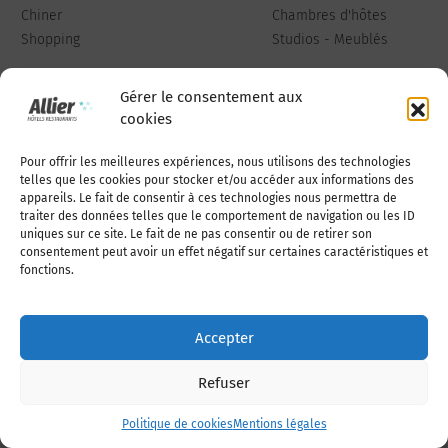
Chiner
Chambres d'hôtes
Shopping
Studios - Meublés
Gérer le consentement aux
cookies
Pour offrir les meilleures expériences, nous utilisons des technologies
Qui sommes-nous
Publiez votre annonce
telles que les cookies pour stocker et/ou accéder aux informations des
appareils. Le fait de consentir à ces technologies nous permettra de
traiter des données telles que le comportement de navigation ou les ID
uniques sur ce site. Le fait de ne pas consentir ou de retirer son
Adhérer à l’association
Nous contacter
consentement peut avoir un effet négatif sur certaines caractéristiques et
fonctions.
Mentions légales
Accepter
Politique de cookies (UE)
Refuser
Politique de cookies
Mentions légales