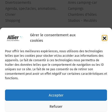
Divertissements
Aires camping-car
Agenda, spectacles, animations...
Campings
Chiner
Chambres d'hôtes
Shopping
Studios - Meublés
Gérer le consentement aux
cookies
Pour offrir les meilleures expériences, nous utilisons des technologies
Qui sommes-nous
Publiez votre annonce
telles que les cookies pour stocker et/ou accéder aux informations des
appareils. Le fait de consentir à ces technologies nous permettra de
traiter des données telles que le comportement de navigation ou les ID
uniques sur ce site. Le fait de ne pas consentir ou de retirer son
Adhérer à l’association
Nous contacter
consentement peut avoir un effet négatif sur certaines caractéristiques et
fonctions.
Mentions légales
Accepter
Politique de cookies (UE)
Refuser