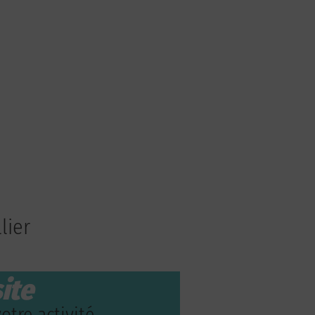
lier
ite