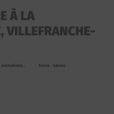
E À LA
, VILLEFRANCHE-
 animations...
Foires - Salons