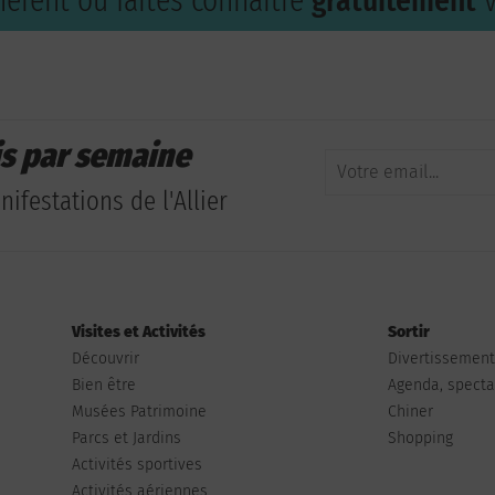
érent ou faites connaître
gratuitement
v
is par semaine
ifestations de l'Allier
Visites et Activités
Sortir
Découvrir
Divertissemen
Bien être
Agenda, spectac
Musées Patrimoine
Chiner
Parcs et Jardins
Shopping
Activités sportives
Activités aériennes