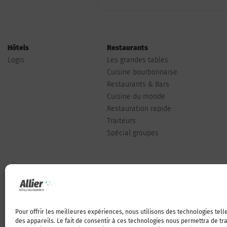
Hôtels
Restaurants
Logis
Les grandes tables
Cuisine bourbonnaise
Restaurants & Bars
Cuisine du monde
Restauration rapide
Traiteurs
Spécial groupes
Pour offrir les meilleures expériences, nous utilisons des technologies tel
Qui sommes-nous
des appareils. Le fait de consentir à ces technologies nous permettra de t