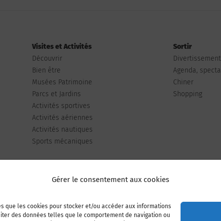
Visites et Activités
Sortir
Découvrir
Divertissemen
Bien être
Agenda, spectac
Musées Patrimoine
Chiner
Parcs et Jardins
Shopping
Activités sportives
Activités aériennes
Activités nautiques
Sports mécaniques
Gérer le consentement aux cookies
les que les cookies pour stocker et/ou accéder aux informations
Publiez votre annonce
Adhérer à l’association
raiter des données telles que le comportement de navigation ou