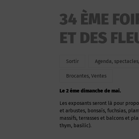
34 ÈME FO
ET DES FLE
Sortir
Agenda, spectacles,
Brocantes, Ventes
Le 2 éme dimanche de mai.
Les exposants seront là pour proposer le meilleur choix d’aromatiques, bulbes, lys, arbres
et arbustes, bonsaïs, fuchsias, pla
massifs, terrasses et balcons et pl
thym, basilic).