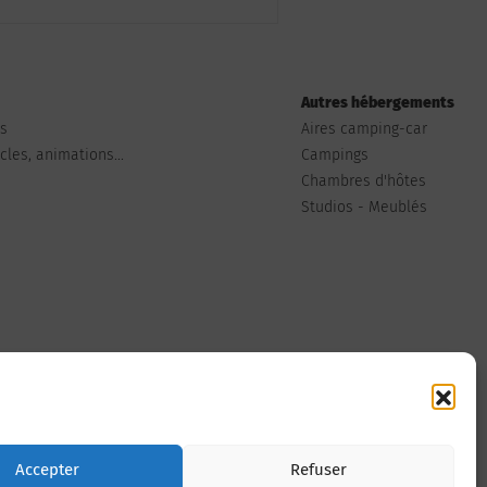
Autres hébergements
ts
Aires camping-car
les, animations...
Campings
Chambres d'hôtes
Studios - Meublés
Nous contacter
Accepter
Refuser