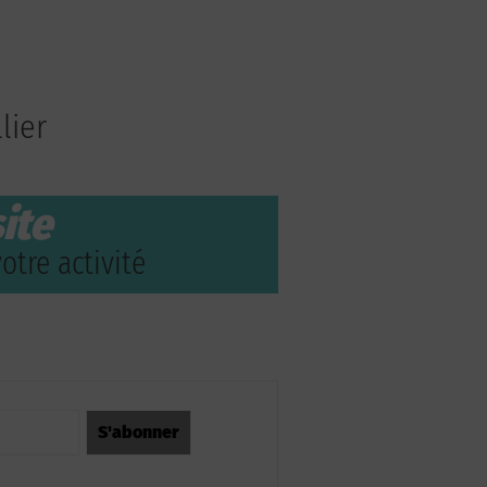
lier
ite
otre activité