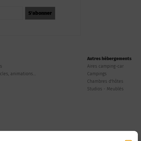
Autres hébergements
ts
Aires camping-car
les, animations...
Campings
Chambres d'hôtes
Studios - Meublés