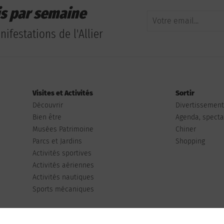
is par semaine
ifestations de l'Allier
Visites et Activités
Sortir
Découvrir
Divertissemen
Bien être
Agenda, spectac
Musées Patrimoine
Chiner
Parcs et Jardins
Shopping
Activités sportives
Activités aériennes
Activités nautiques
Sports mécaniques