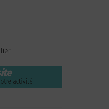
lier
ite
otre activité