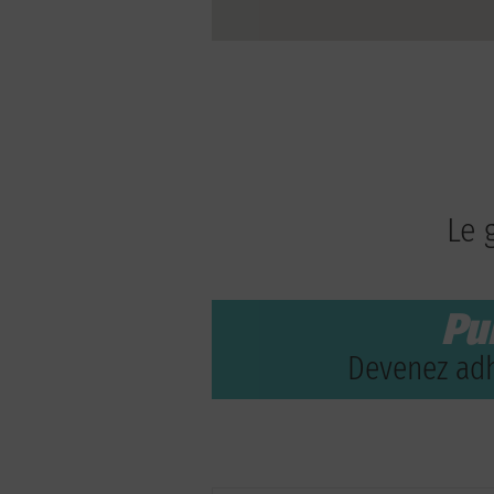
Le 
Pu
Devenez adh