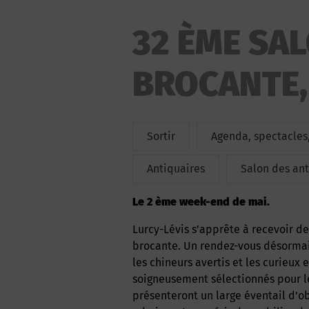
32 ÈME SA
BROCANTE,
Sortir
Agenda, spectacles,
Antiquaires
Salon des ant
le 2 ème week-end de mai.
Lurcy-Lévis s’apprête à recevoir des trésors du passé , à l’occasion ,du Salon d’antiquité-
brocante. Un rendez-vous désormai
les chineurs avertis et les curieux
soigneusement sélectionnés pour le
présenteront un large éventail d’ob