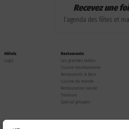
Recevez une fo
l'agenda des fêtes et man
Hôtels
Restaurants
Logis
Les grandes tables
Cuisine bourbonnaise
Restaurants & Bars
Cuisine du monde
Restauration rapide
Traiteurs
Spécial groupes