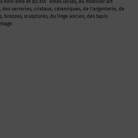
s XVIII ème et du XIX
èmes iècles, du mobilier Art
 des verreries, cristaux, céramiques, de l’argenterie, de
rs, bronzes, sculptures, du linge ancien, des tapis
intage.